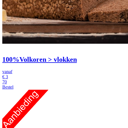
100%Volkoren > vlokken
vanaf
€
3
70
Bestel