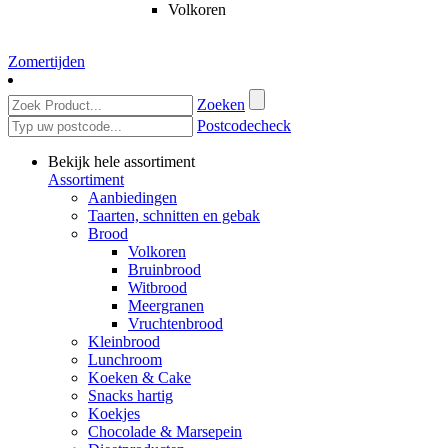
Volkoren
Zomertijden
Zoeken
Postcodecheck
Bekijk hele assortiment
Assortiment
Aanbiedingen
Taarten, schnitten en gebak
Brood
Volkoren
Bruinbrood
Witbrood
Meergranen
Vruchtenbrood
Kleinbrood
Lunchroom
Koeken & Cake
Snacks hartig
Koekjes
Chocolade & Marsepein