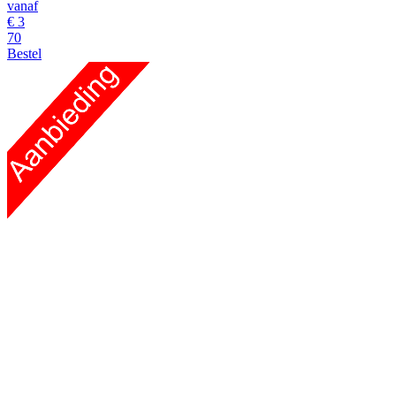
vanaf
€
3
70
Bestel