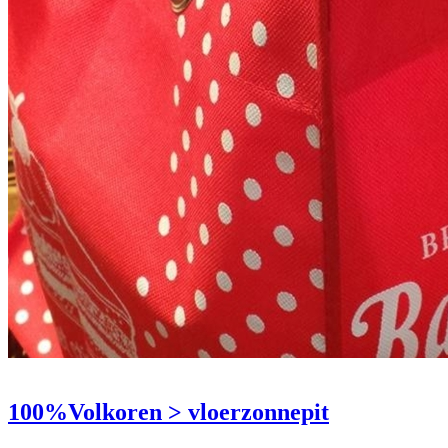
100%Volkoren > vloerzonnepit