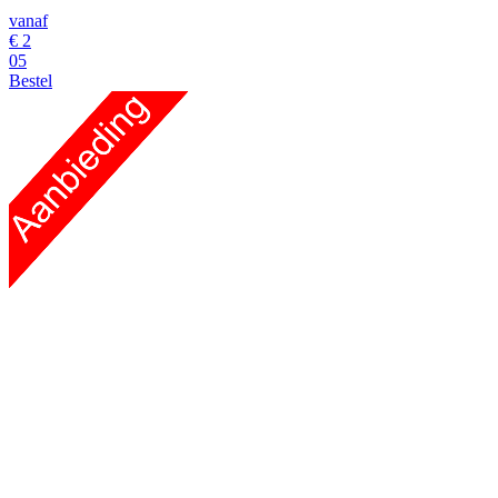
vanaf
€
2
05
Bestel