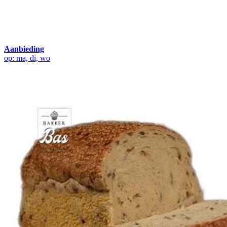
Aanbieding
op: ma, di, wo