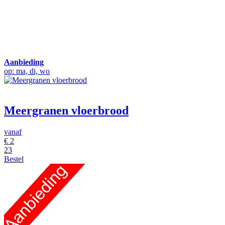
Aanbieding
op: ma, di, wo
Meergranen vloerbrood
vanaf
€
2
23
Bestel