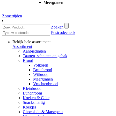
Meergranen
Zomertijden
Zoeken
Postcodecheck
Bekijk hele assortiment
Assortiment
Aanbiedingen
Taarten, schnitten en gebak
Brood
Volkoren
Bruinbrood
Witbrood
Meergranen
Vruchtenbrood
Kleinbrood
Lunchroom
Koeken & Cake
Snacks hartig
Koekjes
Chocolade & Marsepein