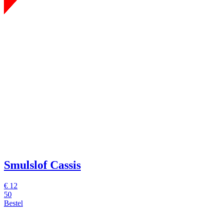
Smulslof Cassis
€
12
50
Bestel