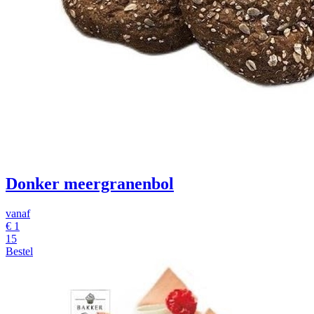
Donker meergranenbol
vanaf
€
1
15
Bestel