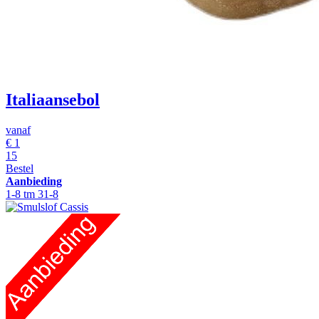
Italiaansebol
vanaf
€
1
15
Bestel
Aanbieding
1-8 tm 31-8