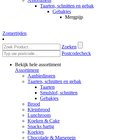
Assortiment
Taarten, schnitten en gebak
Gebakjes
Mergpijp
Zomertijden
Zoeken
Postcodecheck
Bekijk hele assortiment
Assortiment
Aanbiedingen
Taarten, schnitten en gebak
Taarten
Smulslof, schnitten
Gebakjes
Brood
Kleinbrood
Lunchroom
Koeken & Cake
Snacks hartig
Koekjes
Chocolade & Marsepein