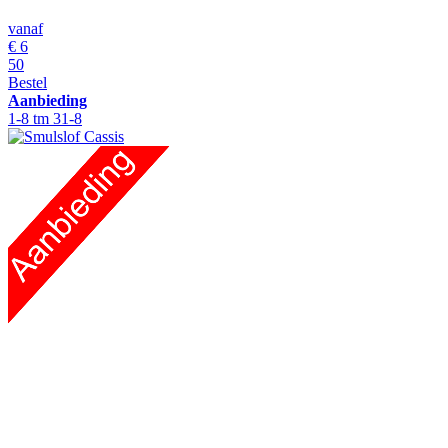
vanaf
€
6
50
Bestel
Aanbieding
1-8 tm 31-8