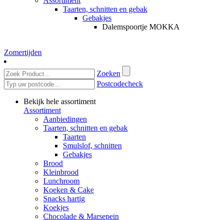
Assortiment
Taarten, schnitten en gebak
Gebakjes
Dalemspoortje MOKKA
Zomertijden
Zoeken
Postcodecheck
Bekijk hele assortiment
Assortiment
Aanbiedingen
Taarten, schnitten en gebak
Taarten
Smulslof, schnitten
Gebakjes
Brood
Kleinbrood
Lunchroom
Koeken & Cake
Snacks hartig
Koekjes
Chocolade & Marsepein