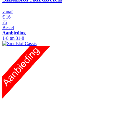
vanaf
€
16
75
Bestel
Aanbieding
1-8 tm 31-8