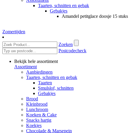
Assortiment
Taarten, schnitten en gebak
Gebakjes
Amandel petitglace doosje 15 stuks
Zomertijden
Zoeken
Postcodecheck
Bekijk hele assortiment
Assortiment
Aanbiedingen
Taarten, schnitten en gebak
Taarten
Smulslof, schnitten
Gebakjes
Brood
Kleinbrood
Lunchroom
Koeken & Cake
Snacks hartig
Koekjes
Chocolade & Marsepein