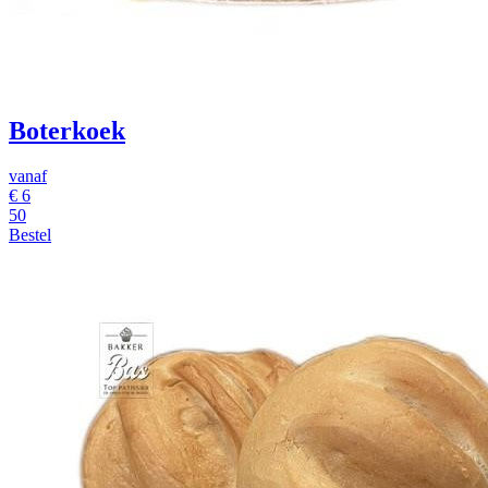
Boterkoek
vanaf
€
6
50
Bestel