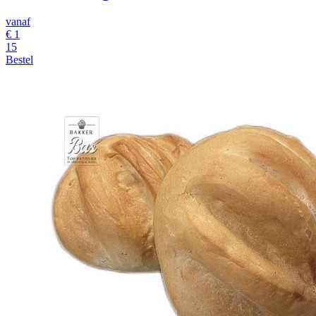
vanaf
€
1
15
Bestel