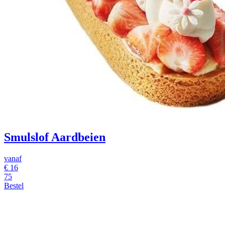
Smulslof Aardbeien
vanaf
€
16
75
Bestel