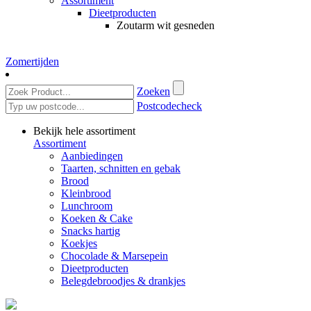
Assortiment
Dieetproducten
Zoutarm wit gesneden
Zomertijden
Zoeken
Postcodecheck
Bekijk hele assortiment
Assortiment
Aanbiedingen
Taarten, schnitten en gebak
Brood
Kleinbrood
Lunchroom
Koeken & Cake
Snacks hartig
Koekjes
Chocolade & Marsepein
Dieetproducten
Belegdebroodjes & drankjes