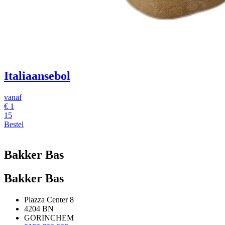
Italiaansebol
vanaf
€
1
15
Bestel
Bakker Bas
Bakker Bas
Piazza Center 8
4204 BN
GORINCHEM