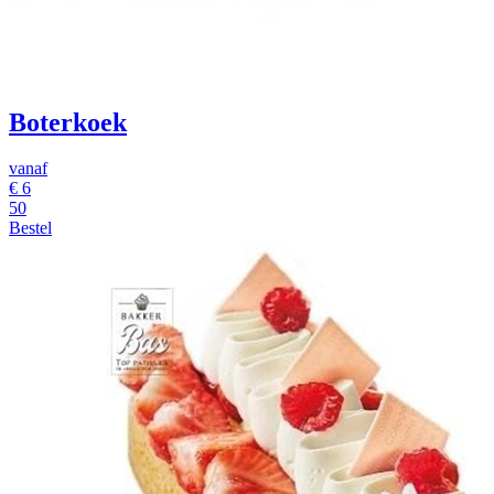
Boterkoek
vanaf
€
6
50
Bestel