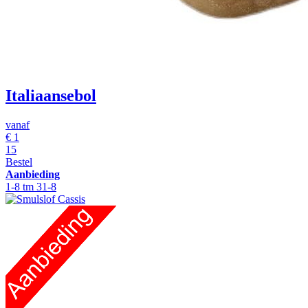
Italiaansebol
vanaf
€
1
15
Bestel
Aanbieding
1-8 tm 31-8