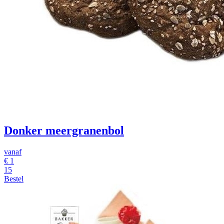
Donker meergranenbol
vanaf
€
1
15
Bestel