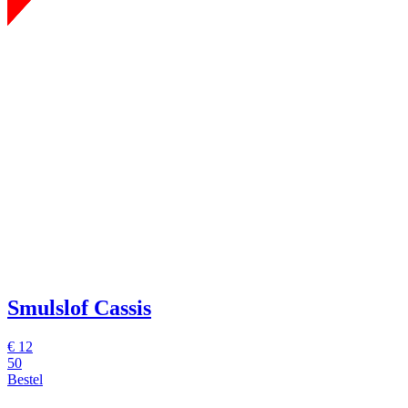
Smulslof Cassis
€
12
50
Bestel