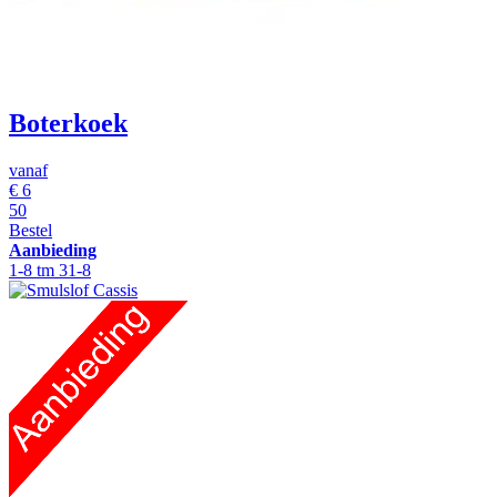
Boterkoek
vanaf
€
6
50
Bestel
Aanbieding
1-8 tm 31-8