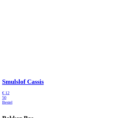
Smulslof Cassis
€
12
50
Bestel