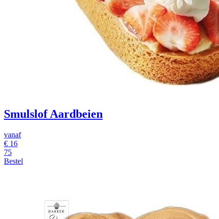
Smulslof Aardbeien
vanaf
€
16
75
Bestel