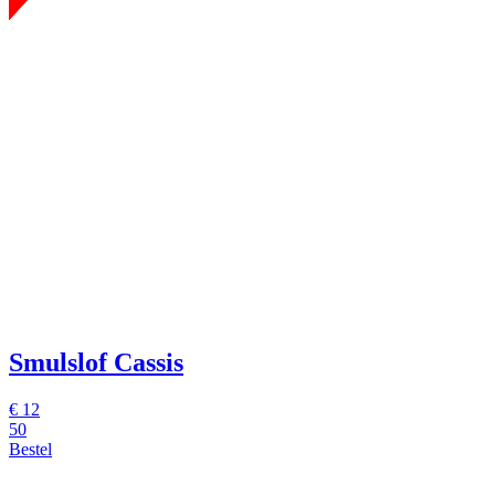
Smulslof Cassis
€
12
50
Bestel