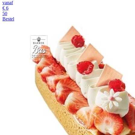
vanaf
€
6
50
Bestel