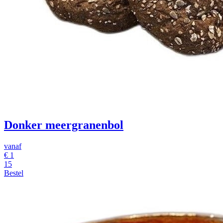
Donker meergranenbol
vanaf
€
1
15
Bestel