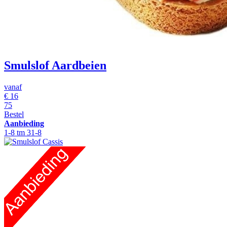
Smulslof Aardbeien
vanaf
€
16
75
Bestel
Aanbieding
1-8 tm 31-8