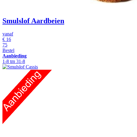
Smulslof Aardbeien
vanaf
€
16
75
Bestel
Aanbieding
1-8 tm 31-8