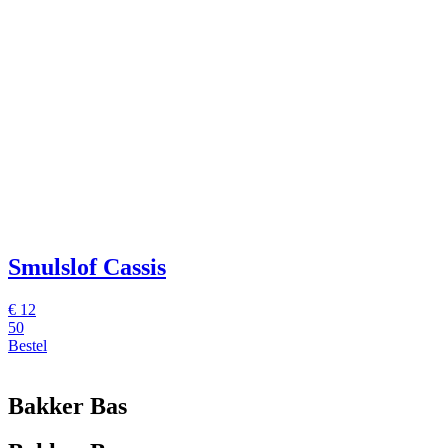
Smulslof Cassis
€
12
50
Bestel
Bakker Bas