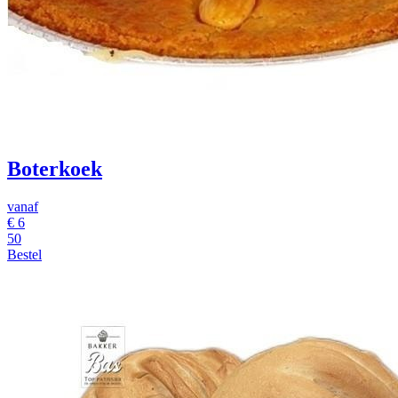
Boterkoek
vanaf
€
6
50
Bestel