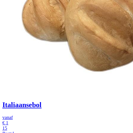
Italiaansebol
vanaf
€
1
15